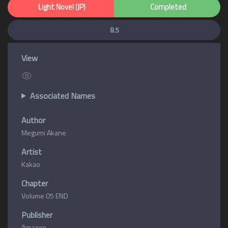
Light Novel (JP)
Completed
8.5
View
Associated Names
Author
Megumi Akane
Artist
Kakao
Chapter
Volume 05 END
Publisher
Amazon