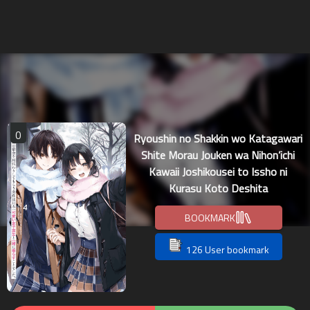
0
Ryoushin no Shakkin wo Katagawari
Shite Morau Jouken wa Nihon’ichi
Kawaii Joshikousei to Issho ni
Kurasu Koto Deshita
BOOKMARK
126 User bookmark