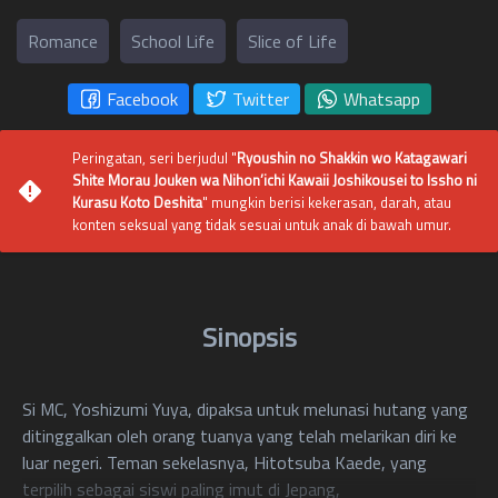
Romance
School Life
Slice of Life
Facebook
Twitter
Whatsapp
Peringatan, seri berjudul "
Ryoushin no Shakkin wo Katagawari
Shite Morau Jouken wa Nihon’ichi Kawaii Joshikousei to Issho ni
Kurasu Koto Deshita
" mungkin berisi kekerasan, darah, atau
konten seksual yang tidak sesuai untuk anak di bawah umur.
Sinopsis
Si MC, Yoshizumi Yuya, dipaksa untuk melunasi hutang yang
ditinggalkan oleh orang tuanya yang telah melarikan diri ke
luar negeri. Teman sekelasnya, Hitotsuba Kaede, yang
terpilih sebagai siswi paling imut di Jepang,