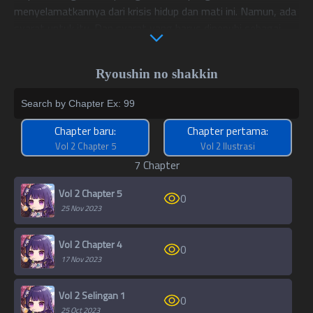
menyelamatkannya dari krisis hidup dan mati ini. Namun, ada
syarat untuk itu. Dan syarat yang harus dipenuhi sebagai
imbalan untuk mengambil alih hutangnya adalah -"S
Sebagaiimbalan atas pelunasan hutang tersebut, kau harus -
Ryoushin no shakkin
tinggal bersama ku".
“Kenapa kok bisa sampai jadi begitu?!”
Chapter baru:
Chapter pertama:
Kehidupan sehari-hari Yuya ambruk pada hari ini.
Vol 2 Chapter 5
Vol 2 Ilustrasi
7 Chapter
Vol 2 Chapter 5
0
25 Nov 2023
Vol 2 Chapter 4
0
17 Nov 2023
Vol 2 Selingan 1
0
25 Oct 2023