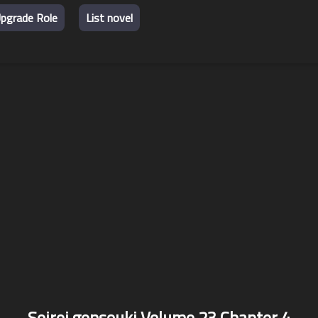
pgrade Role
List novel
Seirei gensouki Volume 23 Chapter 4